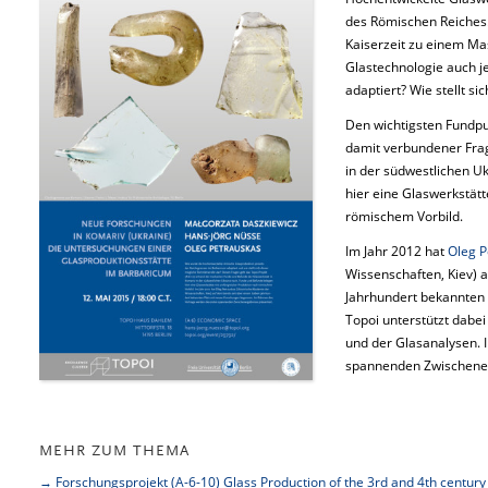
des Römischen Reiches.
Kaiserzeit zu einem M
Glastechnologie auch j
adaptiert? Wie stellt s
Den wichtigsten Fundpun
damit verbundener Frag
in der südwestlichen U
hier eine Glaswerkstät
römischem Vorbild.
Im Jahr 2012 hat
Oleg P
Wissenschaften, Kiev) 
Jahrhundert bekannten
Topoi unterstützt dabe
und der Glasanalysen. 
spannenden Zwischener
MEHR ZUM THEMA
→ Forschungsprojekt (A-6-10) Glass Production of the 3rd and 4th century