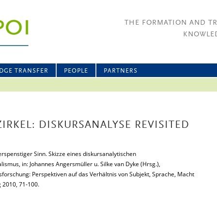
THE FORMATION AND T
KNOWLED
DGE TRANSFER
PEOPLE
PARTNERS
IRKEL: DISKURSANALYSE REVISITED
rspenstiger Sinn. Skizze eines diskursanalytischen
mus, in: Johannes Angersmüller u. Silke van Dyke (Hrsg.),
orschung: Perspektiven auf das Verhältnis von Subjekt, Sprache, Macht
g 2010, 71-100.