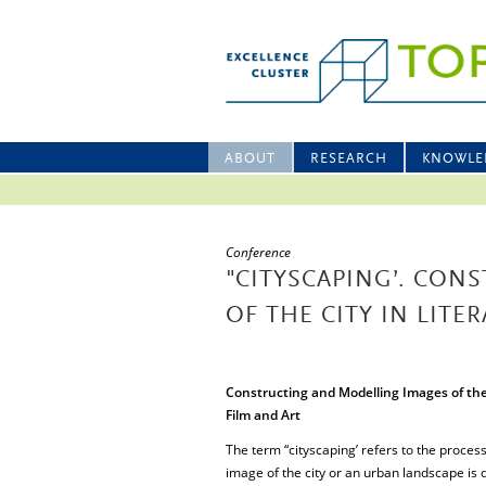
ABOUT
RESEARCH
KNOWLE
Conference
"CITYSCAPING’. CON
OF THE CITY IN LITE
Constructing and Modelling Images of the 
Film and Art
The term “cityscaping’ refers to the proces
image of the city or an urban landscape is 