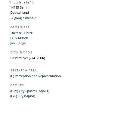
Hittorfstraße 18
14195 Berlin
Deutschland
→ google maps
ORGANISER
Therese Fuhrer
Felix Mundt
Jan Stenger
DOWNLOADS
Poster/Flyer
(774.68 Kb)
RESEARCH AREA
(C) Perception and Representation
GROUPS
(C-IV) City Spaces (Topoi 1)
(C-6) Cityscaping