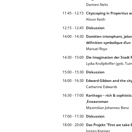
Damien Nelis
11:45 - 12:15
Cityscaping in Propertius a
Alison Keith
12:15 - 12:45
Diskussion
14:00 - 14:30
Domitien triomphant, jalons l
définition symbolique d’u
Manuel Royo
14:30 - 15:00
Die Imagination der Stadt 
Lydia Krollpfeiffer (geb. Tu
15:00 - 15:30
Diskussion
16:00 - 16:30
Edward Gibbon and the cit
Catharine Edwards
16:30 - 17:00
Karthago – rich & sophisti
,Eneasroman
Maximilian Johannes Benz
17:00 - 17:30
Diskussion
18:00 - 20:00
Das Projekt "First we take 
Jürgen Kneiper