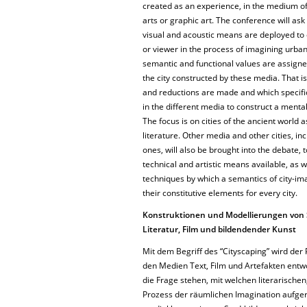
created as an experience, in the medium of 
arts or graphic art. The conference will ask 
visual and acoustic means are deployed to
or viewer in the process of imagining urban
semantic and functional values are assigne
the city constructed by these media. That is
and reductions are made and which specifi
in the different media to construct a mental 
The focus is on cities of the ancient world a
literature. Other media and other cities, i
ones, will also be brought into the debate, 
technical and artistic means available, as w
techniques by which a semantics of city-im
their constitutive elements for every city.
Konstruktionen und Modellierungen von S
Literatur, Film und bildendender Kunst
Mit dem Begriff des “Cityscaping” wird der
den Medien Text, Film und Artefakten entw
die Frage stehen, mit welchen literarische
Prozess der räumlichen Imagination aufge