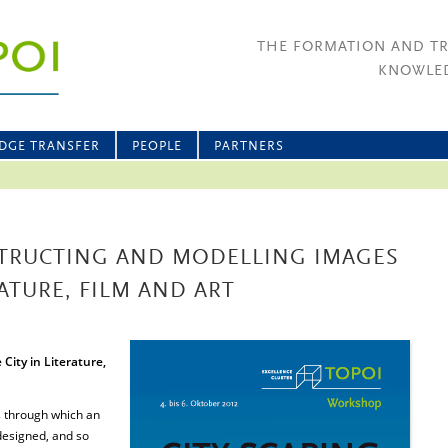
THE FORMATION AND T
KNOWLED
DGE TRANSFER
PEOPLE
PARTNERS
STRUCTING AND MODELLING IMAGES
RATURE, FILM AND ART
City in Literature,
s through which an
designed, and so