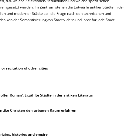
en, d.h. welche Selektionen/Re­duktionen und welche spezifischen
 eingesetzt werden. Im Zentrum stehen die Entwürfe antiker Städte in der
dien und moderner Städte soll die Frage nach den technischen und
hniken der Semantisierungvon Stadtbildern und ihrer für jede Stadt
 or recitation of other cities
großer Roman’: Erzählte Städte in der antiken Literatur
tantike Christen den urbanen Raum erfahren
Origins, histories and empire