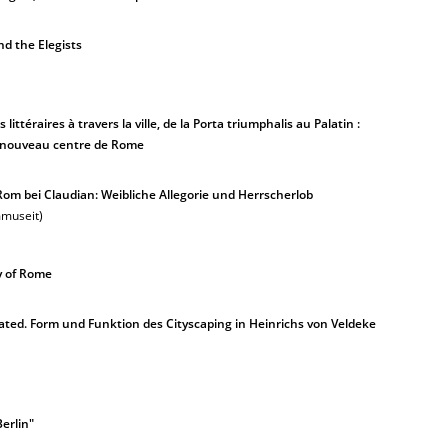
nd the Elegists
ittéraires à travers la ville, de la Porta triumphalis au Palatin :
n nouveau centre de Rome
Rom bei Claudian: Weibliche Allegorie und Herrscherlob
mmuseit)
y of Rome
cated. Form und Funktion des Cityscaping in Heinrichs von Veldeke
Berlin"