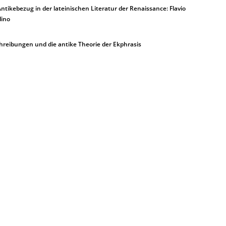
ebezug in der lateinischen Literatur der Renaissance: Flavio
dino
reibungen und die antike Theorie der Ekphrasis
There will be no updates to this website after October 31, 2019, as t