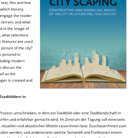
text, film and fine
which literary,
 engage the reader
 terrain, and what
d to the image of
, what selections
c features are used
picture of the city?
s pictured in
ncluding modern
to discuss the
ell as the
ages is created and
tadtbildern in
 Prozess umschrieben, in dem ein Stadtbild oder eine Stadtlandschaft in
orfen und erfahrbar gemacht wird. Im Zentrum der Tagung soll einerseits
n, visuellen und akustischen Mitteln Leser/innen bzw. Zuschauer/innen zum
rufen werden, und andererseits welche Semantik und Funktionen einem