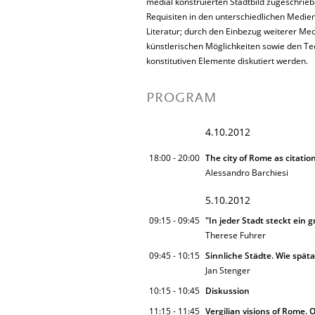
medial konstruierten Stadtbild zugeschrieb
Requisiten in den unterschiedlichen Medien
Literatur; durch den Einbezug weiterer Me
künstlerischen Möglichkeiten sowie den Tec
konstitutiven Elemente diskutiert werden.
PROGRAM
4.10.2012
18:00 - 20:00
The city of Rome as citation
Alessandro Barchiesi
5.10.2012
09:15 - 09:45
"In jeder Stadt steckt ein 
Therese Fuhrer
09:45 - 10:15
Sinnliche Städte. Wie spä
Jan Stenger
10:15 - 10:45
Diskussion
11:15 - 11:45
Vergilian visions of Rome. 