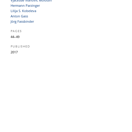
Vjačeslav Ivanovič Molodin
Hermann Parzinger
Lilija S. Kobeleva
Anton Gass
Jörg Fassbinder
PAGES
44–49
PUBLISHED
2017