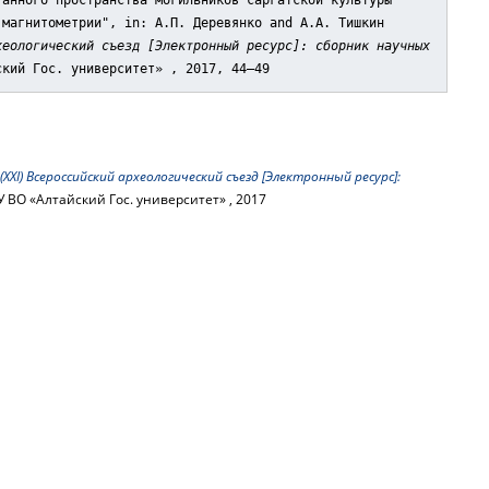
ганного пространства могильников саргатской культуры
 магнитометрии"
, in: А.П. Деревянко and А.А. Тишкин
хеологический съезд [Электронный ресурс]: сборник научных
ский Гос. университет» , 2017, 44–49
 (XXI) Всероссийский археологический съезд [Электронный ресурс]:
У ВО «Алтайский Гос. университет» , 2017