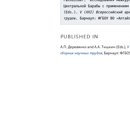
Fassbinder, "Исследования межкур
Центральной Барабы с применением
(Eds.),
V (XXI) Всероссийский ар
трудов
, Барнаул: ФГБОУ ВО «Алтай
PUBLISHED IN
А.П. Деревянко and А.А. Тишкин (Eds.),
V
сборник научных трудов
, Барнаул: ФГБО