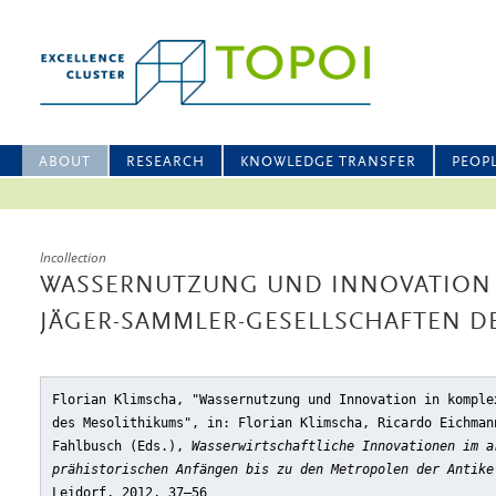
ABOUT
RESEARCH
KNOWLEDGE TRANSFER
PEOP
Incollection
WASSERNUTZUNG UND INNOVATION
JÄGER-SAMMLER-GESELLSCHAFTEN D
Florian Klimscha, "Wassernutzung und Innovation in komple
des Mesolithikums"
, in: Florian Klimscha, Ricardo Eichman
Fahlbusch (Eds.),
Wasserwirtschaftliche Innovationen im a
prähistorischen Anfängen bis zu den Metropolen der Antike
Leidorf, 2012, 37–56