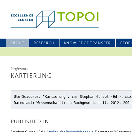
ABOUT
RESEARCH
KNOWLEDGE TRANSFER
PEOP
Inreference
KARTIERUNG
Ute Seiderer, "Kartierung"
, in: Stephan Günzel (Ed.),
Lex
Darmstadt: Wissenschaftliche Buchgesellschaft, 2012, 200–
PUBLISHED IN
Stephan Günzel (Ed.),
Lexikon der Raumphilosophie
, Darmstadt: Wissenscha