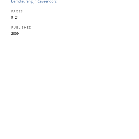
Damdisürėngijn Cėvėėndorž
PAGES
9–24
PUBLISHED
2009