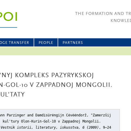
THE FORMATION AND T
KNOWLED
DGE TRANSFER
PEOPLE
PARTNERS
'NYJ KOMPLEKS PAZYRYKSKOJ
N-GOL-10 V ZAPPADNOJ MONGOLII.
UL'TATY
ann Parzinger and Damdisürėngijn Cėvėėndorž, "Zamerzšij
j kul'tury Olon-Kurin-Gol-10 v Zappadnoj Mongolii.
:
Vestnik istorii, literatury, iskusstva, 6 (2009)
, 9–24