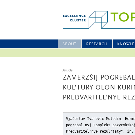
ABOUT
RESEARCH
KNOWLE
Article
ZAMERZŠIJ POGREBAL
KUL'TURY OLON-KURI
PREDVARITEL'NYE REZ
Vjačeslav Ivanovič Molodin, Herm
pogrebal'nyj kompleks pazyryksko
Predvaritel'nye rezul'taty"
, in