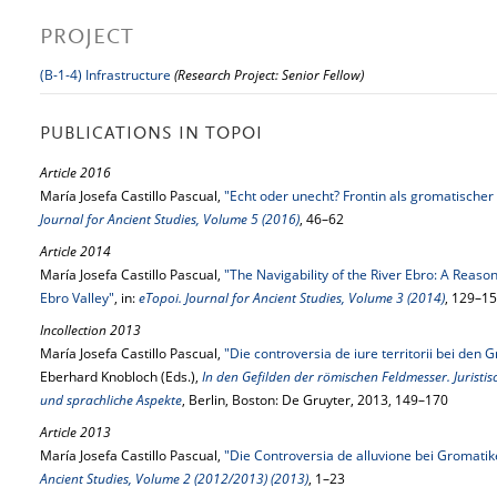
PROJECT
(B-1-4) Infrastructure
(Research Project: Senior Fellow)
PUBLICATIONS IN TOPOI
Article 2016
María Josefa Castillo Pascual,
"Echt oder unecht? Frontin als gromatischer 
Journal for Ancient Studies, Volume 5 (2016)
, 46–62
Article 2014
María Josefa Castillo Pascual,
"The Navigability of the River Ebro: A Reason
Ebro Valley"
, in:
eTopoi. Journal for Ancient Studies, Volume 3 (2014)
, 129–1
Incollection 2013
María Josefa Castillo Pascual,
"Die controversia de iure territorii bei den 
Eberhard Knobloch (Eds.),
In den Gefilden der römischen Feldmesser. Juristisc
und sprachliche Aspekte
, Berlin, Boston: De Gruyter, 2013, 149–170
Article 2013
María Josefa Castillo Pascual,
"Die Controversia de alluvione bei Gromatik
Ancient Studies, Volume 2 (2012/2013) (2013)
, 1–23