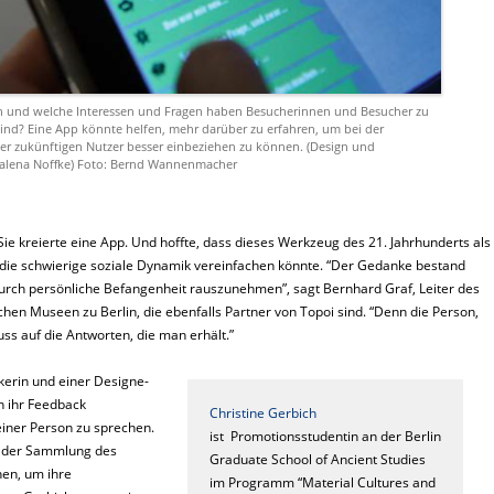
n und welche Interessen und Fragen haben Besucherinnen und Besucher zu
ind? Eine App könnte helfen, mehr darüber zu erfahren, um bei der
der zukünftigen Nutzer besser einbeziehen zu können. (Design und
alena Noffke) Foto: Bernd Wannenmacher
Sie kreierte eine App. Und hoffte, dass dieses Werkzeug des 21. Jahrhunderts als
 die schwierige soziale Dynamik vereinfachen könnte. “Der Gedanke bestand
durch persönliche Befangenheit rauszunehmen”, sagt Bernhard Graf, Leiter des
chen Museen zu Berlin, die ebenfalls Partner von Topoi sind. “Denn die Person,
luss auf die Antworten, die man erhält.”
kerin und einer Designe­
n ihr Feedback
Christine Gerbich
 einer Person zu sprechen.
ist Promotionsstudentin an der Berlin
us der Sammlung des
Graduate School of Ancient Studies
nen, um ihre
im Programm “Material Cultures and