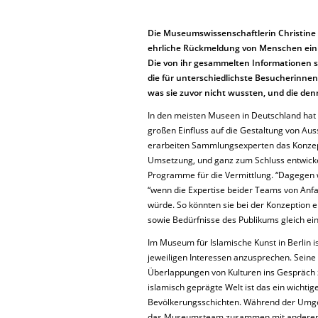
Die Museumswissenschaftlerin Christine G
ehrliche Rückmeldung von Menschen einho
Die von ihr gesammelten Informationen 
die für unterschiedlichste Besucherinnen
was sie zuvor nicht wussten, und die den
In den meisten Museen in Deutschland hat d
großen Einfluss auf die Gestaltung von Au
erarbeiten Sammlungsexperten das Konzept
Umsetzung, und ganz zum Schluss entwic
Programme für die Vermittlung. “Dagegen w
“wenn die Expertise beider Teams von An
würde. So könnten sie bei der Konzeption 
sowie Bedürfnisse des Publikums gleich ei
Im Museum für Islamische Kunst in Berlin i
jeweiligen Interessen anzusprechen. Sein
Überlappungen von Kulturen ins Gespräch 
islamisch geprägte Welt ist das ein wicht
Bevölkerungsschichten. Während der Umges
das Museumsteam zusammen mit anderen F