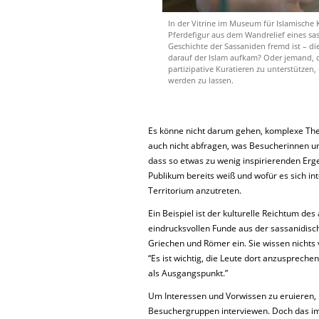
In der Vitrine im Museum für Islamisch
Pferdefigur aus dem Wandrelief eines sa
Geschichte der Sassaniden fremd ist – di
darauf der Islam aufkam? Oder jemand, d
partizipative Kuratieren zu unterstütz
werden zu lassen.
Es könne nicht darum gehen, komplexe Them
auch nicht abfragen, was Besucherinnen 
dass so etwas zu wenig inspirierenden Ergeb
Publikum bereits weiß und wofür es sich i
Territorium anzutreten.
Ein Beispiel ist der kulturelle Reichtum de
eindrucksvollen Funde aus der sassanidisch
Griechen und Römer ein. Sie wissen nichts
“Es ist wichtig, die Leute dort anzusprech
als Ausgangspunkt.”
Um Interessen und Vorwissen zu eruieren, 
Besuchergruppen interviewen. Doch das impl