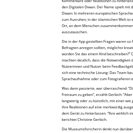
Kommentare oder Re­aktionen zu hinterlass
den Digitalen Diwan. Der Name spielt mit 
Diwan: In mehreren europäischen Sprachen
zum Ausruhen; in der islamischen Welt ist 
Ort, an dem Menschen zusammenkommen,
auszutauschen.
Die in der App gestellten Fragen waren so f
Befragten anregen sollten, möglichst kreat
würden Sie das einem Kind beschreiben?” D
machten deutlich, dass die Notwendigkeit 
Nutzerinnen und Nutzer beim Feedbackge
sich eine technische Lösung: Das Team bau
Sprach­aufnahme oder zum Fotografieren e
Was dann passierte, war überraschend: “Di
Freiraum zu geben”, erzählt Gerbich: “Aber 
langwierig oder zu künstlich, mit einer wi
ihre Reaktionen auf eine merkwürdig ausgest
dem Gerät zu hinterlassen. “Ihre wirklich i
berichtet Christine Gerbich.
Die Museumsforscherin denkt nun darüber n