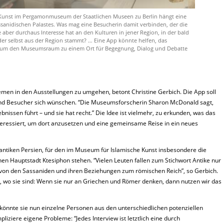
e Kunst im Pergamonmuseum der Staatlichen Museen zu Berlin hängt eine
ssanidischen Palastes. Was mag eine Besucherin damit verbinden, der die
e aber durchaus Interesse hat an den Kulturen in jener Region, in der bald
er selbst aus der Region stammt? … Eine App könnte helfen, das
en, um den Museumsraum zu einem Ort für Begegnung, Dialog und Debatte
en in den Ausstellun­gen zu umgehen, betont Christine Gerbich. Die App soll
und Besucher sich wünschen. “Die Museumsforscherin Sharon McDonald sagt,
nissen führt – und sie hat recht.” Die Idee ist vielmehr, zu erkunden, was das
nteressiert, um dort anzusetzen und eine gemeinsame Reise in ein neues
s antiken Persien, für den im Museum für Islamische Kunst insbesondere die
en Hauptstadt Ktesiphon stehen. “Vielen Leuten fallen zum Stichwort Antike nur
 von den Sassaniden und ihren Beziehungen zum römischen Reich”, so Gerbich.
en, wo sie sind: Wenn sie nur an Griechen und Römer denken, dann nutzen wir das
könnte sie nun einzelne Personen aus den unterschiedlichen potenziellen
iziere eigene Probleme: “Jedes Interview ist letztlich eine durch