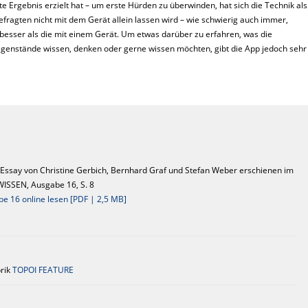
te Ergebnis erzielt hat – um erste Hürden zu überwinden, hat sich die Technik als
 Befragten nicht mit dem Gerät allein lassen wird – wie schwierig auch immer,
esser als die mit einem Gerät. Um etwas darüber zu erfahren, was die
genstän­de wissen, denken oder gerne wissen möchten, gibt die App jedoch sehr
ssay von Christine Gerbich, Bernhard Graf und Stefan Weber erschienen im
SSEN, Ausgabe 16, S. 8
 16 online lesen [PDF | 2,5 MB]
brik
TOPOI FEATURE