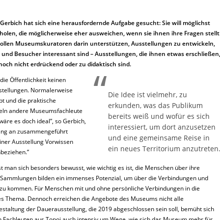
erbich hat sich eine herausfordernde Aufgabe gesucht: Sie will möglichst
len, die möglicherweise eher ausweichen, wenn sie ihnen ihre Fragen stellt
sollen Museumskuratoren darin unterstützen, Ausstellungen zu entwickeln,
 und Besucher interessant sind – Ausstellungen, die ihnen etwas erschließen
noch nicht erdrückend oder zu didaktisch sind.
ie Öffentlichkeit keinen
sstellungen. Normalerweise
Die Idee ist vielmehr, zu
 und die praktische
erkunden, was das Publikum
keln andere Museumsfachleute
bereits weiß und wofür es sich
äre es doch ideal”, so Gerbich,
interessiert, um dort anzusetzen
fang an zusammengeführt
und eine gemeinsame Reise in
einer Ausstellung Vorwissen
ein neues Territorium anzutreten
nbeziehen.”
st man sich besonders bewusst, wie wichtig es ist, die Menschen über ihre
e Sammlungen bilden ein immenses Potenzial, um über die Verbindungen und
zu kommen. Für Menschen mit und ohne persönliche Verbindungen in die
iges Thema. Dennoch erreichen die Angebote des Museums nicht alle
taltung der Dauerausstellung, die 2019 abgeschlossen sein soll, bemüht sich
achleuten aus Topoi auch intensiv um Wege, wie sich das Museum mehr für