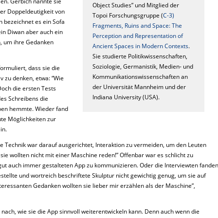
en. Gerbich nannte sie
Object Studies” und Mitglied der
der Doppeldeutigkeit von
Topoi Forschungsgruppe (
C-3)
 bezeichnet es ein Sofa
Fragments, Ruins and Space: The
ein Diwan aber auch ein
Perception and Representation of
 um ihre Gedanken
Ancient Spaces in Modern Contexts
.
Sie studierte Politikwissenschaften,
Soziologie, Germanistik, Medien- und
ormuliert, dass sie die
Kommunikationswissenschaften an
iv zu denken, etwa: “Wie
der Universität Mannheim und der
och die ersten Tests
Indiana University (USA).
des Schreibens die
ben hemmte. Wieder fand
te Möglichkeiten zur
in.
e Technik war darauf ausgerichtet, Interaktion zu vermeiden, um den Leuten
sie wollten nicht mit einer Maschine reden!” Offenbar war es schlicht zu
e gut auch immer gestalteten App zu kommunizieren. Oder die Interviewten fande
ell­te und wortreich beschriftete Skulptur nicht gewichtig genug, um sie auf
nteressanten Gedanken wollten sie lieber mir erzählen als der Maschine”,
ach, wie sie die App sinnvoll weiterentwickeln kann. Denn auch wenn die