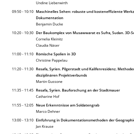
Undine Lieberwirth
09:50 - 10:10
Maschinelles Sehen: robuste und kosteneffiziente Werkz
Dokumentation
Benjamin Ducke
10:20 - 10:30
Der Baukomplex von Musawwarat es Sufra, Sudan. 3D-S
Cornelia Kleinitz
Claudia Näser
11:00 - 11:10
Römische Spolien in 3D
Christine Pappelau
11:20 - 11:30
Resafa, Syrien. Pilgerstadt und Kalifenresidenz. Method
disziplinären Projektverbunds
Martin Gussone
11:35 - 11:45
Resafa, Syrien. Bauforschung an der Stadtmauer
Catharine Hof
11:55 - 12:05
Neue Erkenntnisse am Soldatengrab
Marco Dehner
13:00 - 13:10
Einführung in Dokumentationsmethoden der Geographi
Jan Krause