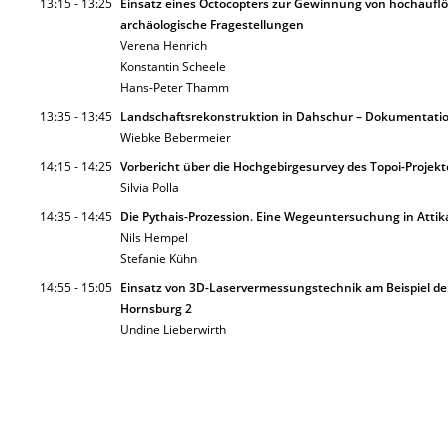
13:15 - 13:25
Einsatz eines Octocopters zur Gewinnung von hochaufl
archäologische Fragestellungen
Verena Henrich
Konstantin Scheele
Hans-Peter Thamm
13:35 - 13:45
Landschaftsrekonstruktion in Dahschur – Dokumentatio
Wiebke Bebermeier
14:15 - 14:25
Vorbericht über die Hochgebirgesurvey des Topoi-Projekte
Silvia Polla
14:35 - 14:45
Die Pythais-Prozession. Eine Wegeuntersuchung in Attik
Nils Hempel
Stefanie Kühn
14:55 - 15:05
Einsatz von 3D-Laservermessungstechnik am Beispiel de
Hornsburg 2
Undine Lieberwirth