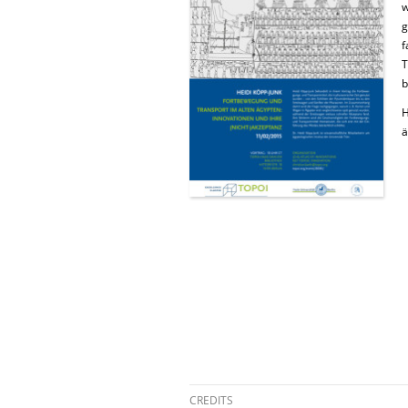
w
g
f
T
b
H
ä
CREDITS