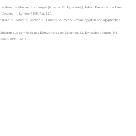
ine ihrer Töchter im Streitwagen (Amarna, 18. Dynastie) | Autor: Davies, N. de Garis
l Amarna III. London 1905, Taf. 32A.
te (Giza, 5. Dynastie) Author: A. Erman| Source: A. Erman, Ägypten und ägyptisches
chlitten aus dem Grab des Djehutihetep (el-Berscheh, 12. Dynastie) | Autor: P.E.
ondon 1895, Taf. 15.