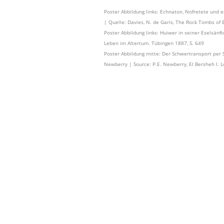
Poster Abbildung links: Echnaton, Nofretete und e
| Quelle: Davies, N. de Garis, The Rock Tombs of E
Poster Abbildung links: Huiwer in seiner Eselsänf
Leben im Altertum. Tübingen 1887, S. 649
Poster Abbildung mitte: Der Schwertransport per S
Newberry | Source: P.E. Newberry, El Bersheh I. L